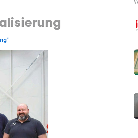
W
talisierung
ing"