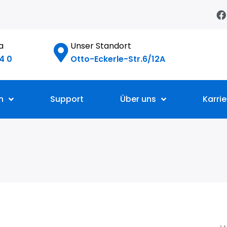
F
a
c
e
da
Unser Standort
b
o
4 0
Otto-Eckerle-Str.6/12A
o
k
n
Support
Über uns
Karrie