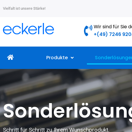
Zum
Vielfalt ist unsere Stärke!
Inhalt
springen
Wir sind für Sie 
+(49) 7246 920
Produkte
Sonderlösunge
Sonderlösun
Schritt für Schritt zu Ihrem Wunschprodukt.