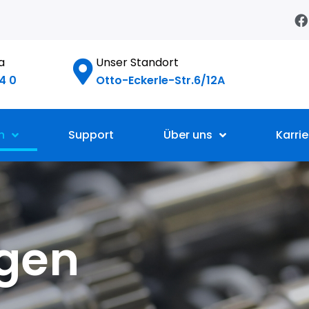
F
a
c
e
da
Unser Standort
b
o
4 0
Otto-Eckerle-Str.6/12A
o
k
n
Support
Über uns
Karrie
gen