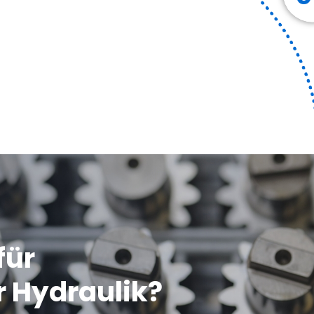
für
r Hydraulik?