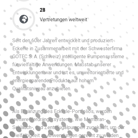
28
Vertretungen weltweit
Seit den 60er Jahren entwickelt und produziert
Eckerle in Zusammenarbeit mit der Schwesterfirma
GOTEC S. A. (Schweiz) intelligente Pumpensysteme
für vielfältige Anwendungen. Maßstab unserer
Entwicklungen war und ist es, umweltorientierte und
energiesparende Produkte auf hohem
Qualitätsniveau anzubieten.
Als Ergänzung des Eckerle-Portfolios, werden
weitere Verdrängersysteme, wie Membran-,
Schlauch-, und Zentrifugalpumpen zugekauft, um der
Vielfältigkeit an Anwendungen gerecht zu werden.