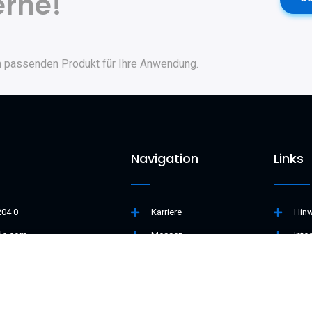
erne!
 passenden Produkt für Ihre Anwendung.
Navigation
Links
204 0
Karriere
Hin
le.com
Messen
Inte
e-Str. 6/12A 76316
Produkte
Konf
rmany
Support
Zert