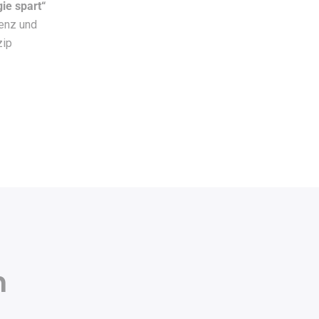
gie spart“
ienz und
zip
n