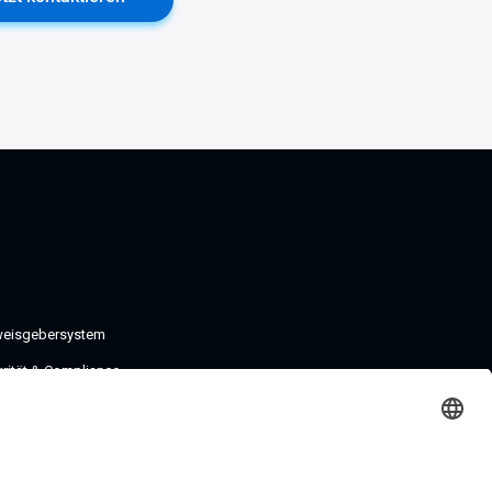
weisgebersystem
grität & Compliance
ormitätserklärungen
ifikate