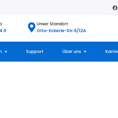
F
a
c
e
da
Unser Standort
b
o
4 0
Otto-Eckerle-Str.6/12A
o
k
n
Support
Über uns
Karrie