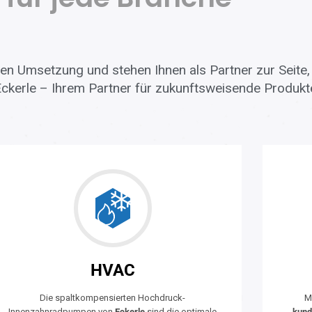
alen Umsetzung und stehen Ihnen als Partner zur Seite
 Eckerle – Ihrem Partner für zukunftsweisende Produkte
HVAC
Die spaltkompensierten Hochdruck-
M
Innenzahnradpumpen von
Eckerle
sind die optimale
kund