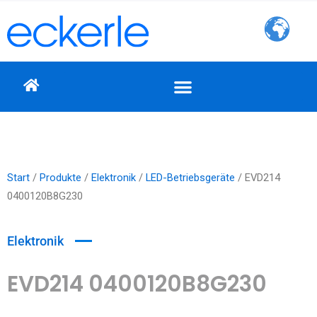
Zum
Inhalt
springen
Start
/
Produkte
/
Elektronik
/
LED-Betriebsgeräte
/ EVD214
0400120B8G230
Elektronik
EVD214 0400120B8G230