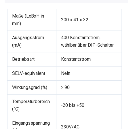
Maße (LxBxH in
200 x 41 x 32
mm)
Ausgangsstrom
400 Konstantstrom,
(mA)
wählbar über DIP-Schalter
Betriebsart
Konstantstrom
SELV-equivalent
Nein
Wirkungsgrad (%)
> 90
Temperaturbereich
-20 bis +50
(°C)
Eingangsspannung
230V/AC