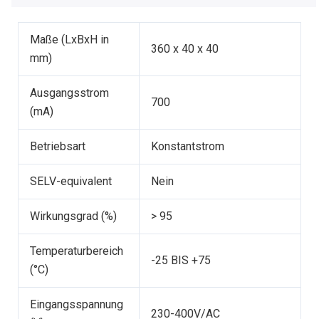
Maße (LxBxH in
360 x 40 x 40
mm)
Ausgangsstrom
700
(mA)
Betriebsart
Konstantstrom
SELV-equivalent
Nein
Wirkungsgrad (%)
> 95
Temperaturbereich
-25 BIS +75
(°C)
Eingangsspannung
230-400V/AC