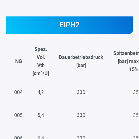
EIPH2
Spez.
Spitzenbet
Vol.
Dauerbetriebsdruck
NG
[bar] max
Vth
[bar]
15%
[cm³/U]
004
4,2
330
35
005
5,4
330
35
006
6,4
330
35