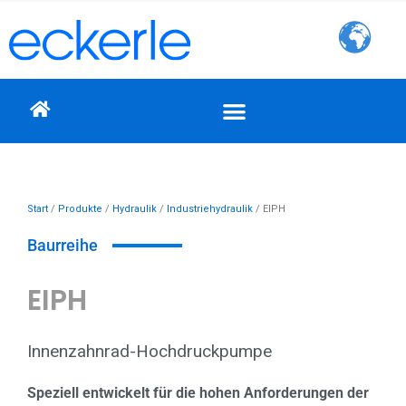
Zum
Inhalt
springen
Start
/
Produkte
/
Hydraulik
/
Industriehydraulik
/ EIPH
Baurreihe
EIPH
Innenzahnrad-Hochdruckpumpe
Speziell entwickelt für die hohen Anforderungen der