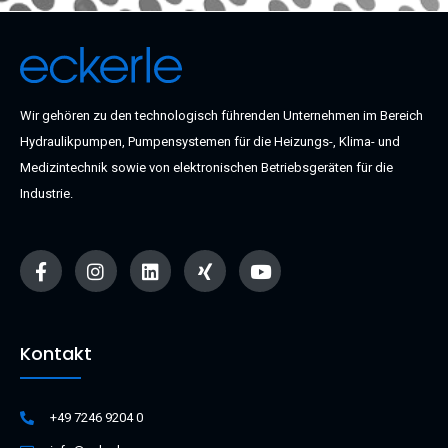
Wir gehören zu den technologisch führenden Unternehmen im Bereich
Hydraulikpumpen, Pumpensystemen für die Heizungs-, Klima- und
Medizintechnik sowie von elektronischen Betriebsgeräten für die
Industrie.
F
I
L
X
Y
a
n
i
i
o
c
s
n
n
u
e
t
k
g
t
b
a
e
u
o
g
d
b
Kontakt
o
r
i
e
k
a
n
-
m
f
+49 7246 9204 0