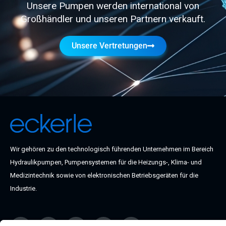
Unsere Pumpen werden international von
Großhändler und unseren Partnern verkauft.
Unsere Vertretungen
Wir gehören zu den technologisch führenden Unternehmen im Bereich
Hydraulikpumpen, Pumpensystemen für die Heizungs-, Klima- und
Medizintechnik sowie von elektronischen Betriebsgeräten für die
Industrie.
F
I
L
X
Y
a
n
i
i
o